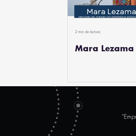
2 min de lectura
Mara Lezama
"Empr