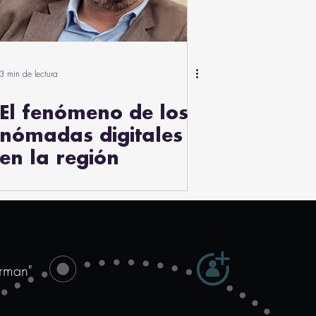
3 min de lectura
El fenómeno de los
nómadas digitales
en la región
orman"