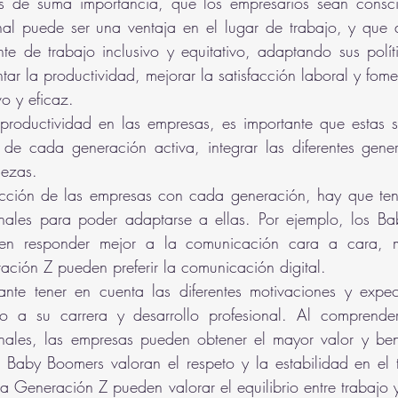
s de suma importancia, que los empresarios sean consci
nal puede ser una ventaja en el lugar de trabajo, y que d
e de trabajo inclusivo y equitativo, adaptando sus políti
ar la productividad, mejorar la satisfacción laboral y fome
o y eficaz.
productividad en las empresas, es importante que estas s
 de cada generación activa, integrar las diferentes gene
lezas.
acción de las empresas con cada generación, hay que tene
onales para poder adaptarse a ellas. Por ejemplo, los Ba
n responder mejor a la comunicación cara a cara, mi
ración Z pueden preferir la comunicación digital.
tante tener en cuenta las diferentes motivaciones y expec
o a su carrera y desarrollo profesional. Al comprender
onales, las empresas pueden obtener el mayor valor y bene
 Baby Boomers valoran el respeto y la estabilidad en el t
la Generación Z pueden valorar el equilibrio entre trabajo y