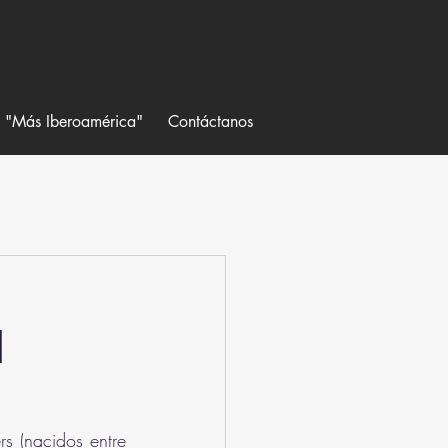
a "Más Iberoamérica"
Contáctanos
l
s (nacidos entre 