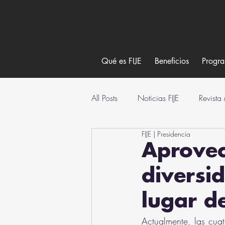
Qué es FIJE
Beneficios
Progr
All Posts
Noticias FIJE
Revista
FIJE | Presidencia
Aprovec
diversi
lugar d
Actualmente, las cuat