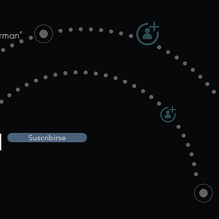
ricana de Jovens
resários
orman"
Suscribirse