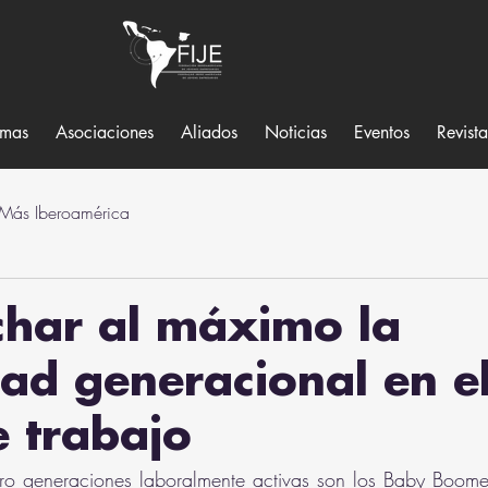
amas
Asociaciones
Aliados
Noticias
Eventos
Revist
 Más Iberoamérica
har al máximo la
dad generacional en e
e trabajo
ro generaciones laboralmente activas son los Baby Boomer