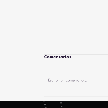
Comentarios
Escribir un comentario...
Empresarios Jóvenes:
forjando un futuro
sostenible con