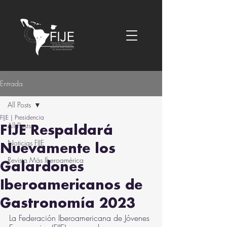
Entrada
All Posts
FIJE | Presidencia
All Posts
FIJE Respaldará
Noticias FIJE
Nuevamente los
Revista Más Iberoamérica
Galardones
Iberoamericanos de
Gastronomía 2023
La Federación Iberoamericana de Jóvenes 