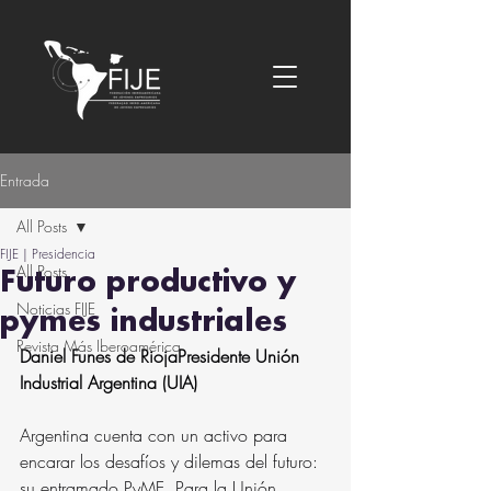
Entrada
All Posts
FIJE | Presidencia
All Posts
Futuro productivo y
Noticias FIJE
pymes industriales
Revista Más Iberoamérica
Daniel Funes de RiojaPresidente Unión 
Industrial Argentina (UIA)
Argentina cuenta con un activo para 
encarar los desafíos y dilemas del futuro: 
su entramado PyME. Para la Unión 