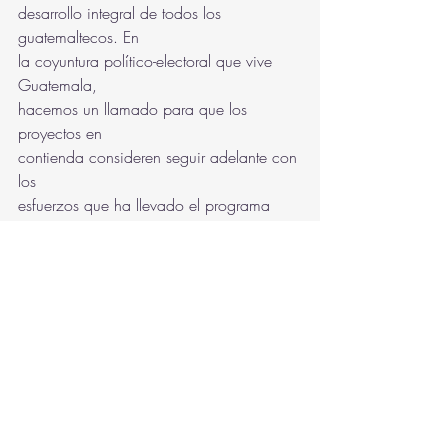
desarrollo integral de todos los 
guatemaltecos. En
la coyuntura político-electoral que vive 
Guatemala,
hacemos un llamado para que los 
proyectos en
contienda consideren seguir adelante con 
los
esfuerzos que ha llevado el programa 
hasta hoy,
y que, en 2024, así como en los años 
siguientes,
podamos seguir viendo más resultados y 
una
voluntad política importante, que dé 
seguimiento
a cada uno de los ejes.
Julio 2023
Revista Más Iberoamérica