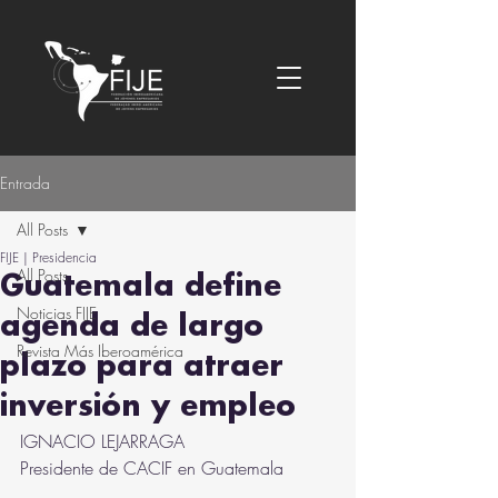
Entrada
All Posts
FIJE | Presidencia
All Posts
Guatemala define
Noticias FIJE
agenda de largo
Revista Más Iberoamérica
plazo para atraer
inversión y empleo
IGNACIO LEJARRAGA
Presidente de CACIF en Guatemala