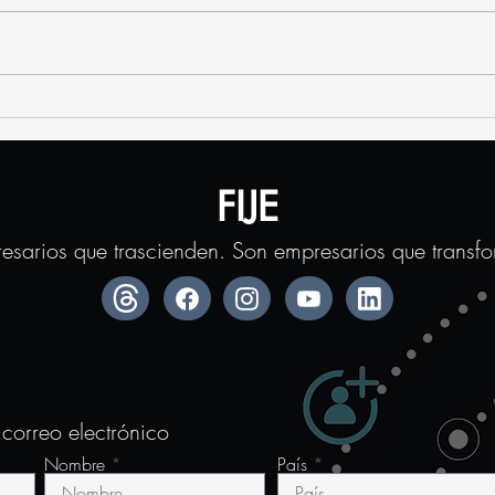
La Crisis Climática: El
Con
verdadero desafío de
rec
este siglo
Fed
ame
FIJE
Emp
esarios que trascienden. Son empresarios que transf
 correo electrónico
Nombre
País