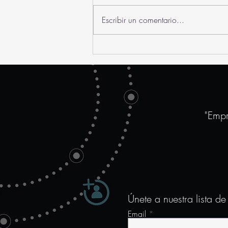
Escribir un comentario...
Empresarios Jóvenes:
forjando un futuro
sostenible con
liderazgo y visión
"Empr
Únete a nuestra lista de
Email