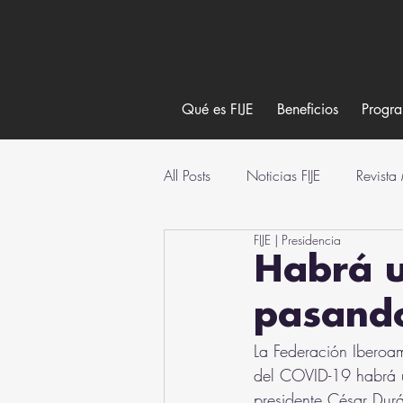
Qué es FIJE
Beneficios
Progr
All Posts
Noticias FIJE
Revista
FIJE | Presidencia
Habrá u
pasando
La Federación Iberoa
del COVID-19 habrá un
presidente César Dur