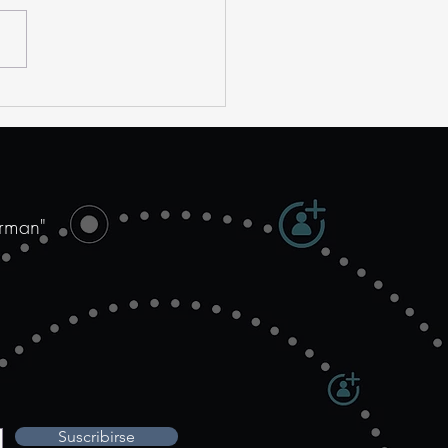
selho de Jovens
ebe o vice da
eração Ibero-
ricana de Jovens
resários
orman"
Suscribirse