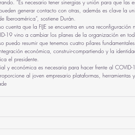
rando. “Es necesario tener sinergias y unión para que las es
 pueden generar contacto con otras, además es clave la uni
de Iberoamérica”, sostiene Durán.
o cuenta que la FIJE se encuentra en una reconfiguración 
D-19 vino a cambiar los planes de la organización en todo
so puedo resumir que tenemos cuatro pilares fundamentales
 integración económica, construir-compartiendo y la identida
ica el presidente.
ial y económica es necesaria para hacer frente al COVID-1
roporcione al joven empresario plataformas, herramientas 
ñade