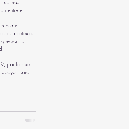
tructuras 
ón entre el 
necesaria 
s los contextos.
 que son la 
d 
9, por lo que 
y apoyos para 