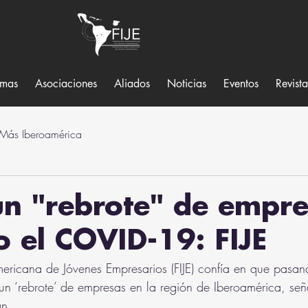
amas
Asociaciones
Aliados
Noticias
Eventos
Revist
 Más Iberoamérica
n "rebrote" de empr
 el COVID-19: FIJE
mericana de Jóvenes Empresarios (FIJE) confía en que pasa
 ‘rebrote’ de empresas en la región de Iberoamérica, señ
án.