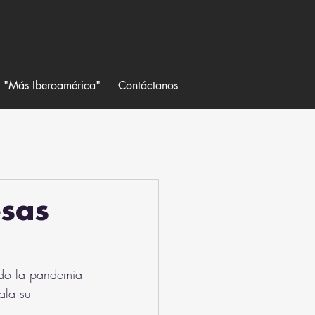
a "Más Iberoamérica"
Contáctanos
esas
ndo la pandemia 
ala su 