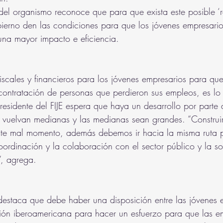
 del organismo reconoce que para que exista este posible ‘r
ierno den las condiciones para que los jóvenes empresario
una mayor impacto e eficiencia.
iscales y financieros para los jóvenes empresarios para qu
contratación de personas que perdieron sus empleos, es lo 
presidente del FIJE espera que haya un desarrollo por parte
 vuelvan medianas y las medianas sean grandes. “Construir
ste mal momento, además debemos ir hacia la misma ruta p
oordinación y la colaboración con el sector público y la s
”, agrega.
E destaca que debe haber una disposición entre las jóvenes 
gión iberoamericana para hacer un esfuerzo para que las e