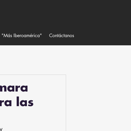
a "Más Iberoamérica"
Contáctanos
ámara
ra las
y