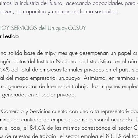
uimos la industria del futuro, acercando capacidades para 
oven, se capaciten y crezcan de forma sostenible.
IOY SERVICIOS del Uruguay-CCSUY
r Lestido
na sólida base de mipy- mes que desempeñan un papel cru
gún datos del Instituto Nacional de Estadística, en el añ
.4% del total de empresas formales privadas en el país, si
tural del mapa empresarial uruguayo. Asimismo, en términos
mo generadoras de fuentes de trabajo, las mipymes emple
o generados en el sector privado.
r Comercio y Servicios cuenta con una alta representatividad
rminos de cantidad de empresas como personal ocupado. En 
n el país, el 84.6% de las mismas corresponde al sector 
nos de puestos de trabajo, el sector emplea el 83.1% del tot