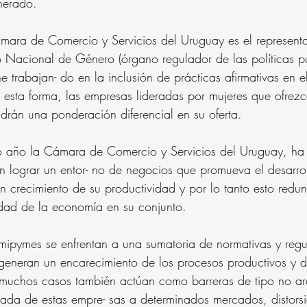
nerado.
ámara de Comercio y Servicios del Uruguay es el representa
 Nacional de Género (órgano regulador de las políticas pu
e trabajan- do en la inclusión de prácticas afirmativas en e
 esta forma, las empresas lideradas por mujeres que ofrezc
ndrán una ponderación diferencial en su oferta.
mo año la Cámara de Comercio y Servicios del Uruguay, ha 
n lograr un entor- no de negocios que promueva el desarrol
 crecimiento de su productividad y por lo tanto esto redu
dad de la economía en su conjunto.
 mipymes se enfrentan a una sumatoria de normativas y regu
s generan un encarecimiento de los procesos productivos y d
 muchos casos también actúan como barreras de tipo no ar
trada de estas empre- sas a determinados mercados, distorsi