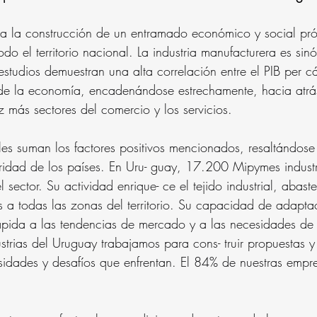
 la construcción de un entramado económico y social pro
do el territorio nacional. La industria manufacturera es sin
 estudios demuestran una alta correlación entre el PIB per ca
n de la economía, encadenándose estrechamente, hacia atrá
 más sectores del comercio y los servicios.
les suman los factores positivos mencionados, resaltándose
ridad de los países. En Uru- guay, 17.200 Mipymes indust
sector. Su actividad enrique- ce el tejido industrial, abas
s a todas las zonas del territorio. Su capacidad de adaptaci
́pida a las tendencias de mercado y a las necesidades de 
strias del Uruguay trabajamos para cons- truir propuestas y 
idades y desafíos que enfrentan. El 84% de nuestras empr