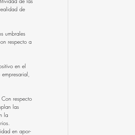
tividad de las 
realidad de 
os umbrales 
con respecto a 
sitivo en el 
 empresarial, 
. Con respecto 
mplan las 
n la 
rios.
idad en apor- 