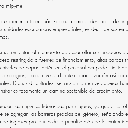
una mipyme.
o el crecimiento económi- co así como el desarrollo de un 
s unidades económicas empresariales, es decir de sus emp
ymes.
mes enfrentan al momen- to de desarrollar sus negocios dive
eso restringido a fuentes de financiamiento, altas cargas tri
s niveles de capacitación en el personal ocupado, limitado
 tecnologías, bajos niveles de internacionalización así c
nales. Dichas dificultades, setransforman en verdaderas barr
sitar exitosamente un camino sostenible de crecimiento.
erecen las mipymes lidera- das por mujeres, ya que a los ob
e se agregan las barreras propias del género, señalando e
 de ingresos pro- ducto de la penalización de la maternida