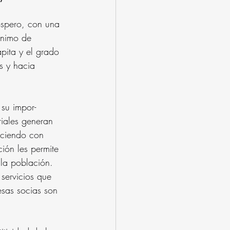
́spero, con una 
ónimo de 
́pita y el grado 
s y hacia 
 su impor- 
riales generan 
teciendo con 
ón les permite 
la población. 
servicios que 
esas socias son 