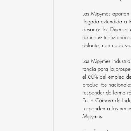
Las Mipymes aportan a
llegada extendida a to
desarro- llo. Diversos
de indus- trializació
delante, con cada vez
Las Mipymes industria
tancia para la prospe
el 60% del empleo del 
produc- tos nacionale
responder de forma ra
En la Cámara de Indu
responden a las neces
Mipymes.