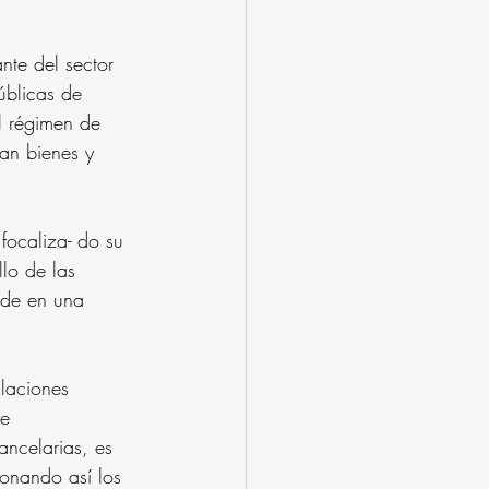
nte del sector 
́blicas de 
l régimen de 
an bienes y 
focaliza- do su 
lo de las 
nde en una 
laciones 
e 
ancelarias, es 
onando así los 