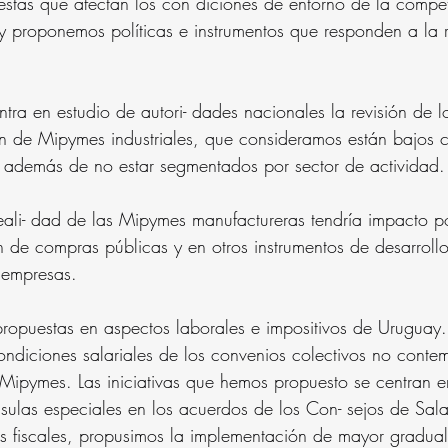
estas que afectan los con diciones de entorno de la competi
 proponemos políticas e instrumentos que responden a la 
tra en estudio de autori- dades nacionales la revisión de l
́n de Mipymes industriales, que consideramos están bajos 
l, además de no estar segmentados por sector de actividad.
eali- dad de las Mipymes manufactureras tendría impacto po
n de compras públicas y en otros instrumentos de desarrollo
 empresas.
ropuestas en aspectos laborales e impositivos de Uruguay
condiciones salariales de los convenios colectivos no conte
Mipymes. Las iniciativas que hemos propuesto se centran e
usulas especiales en los acuerdos de los Con- sejos de Sala
s fiscales, propusimos la implementación de mayor gradual