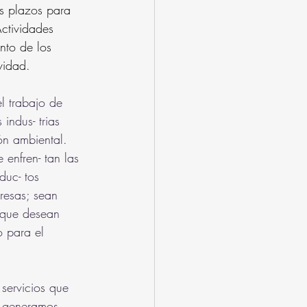
es plazos para 
ctividades 
nto de los 
ividad.
l trabajo de 
 indus- trias 
ón ambiental.
 enfren- tan las 
duc- tos 
resas; sean 
 que desean 
o para el 
servicios que 
 Y generamos 