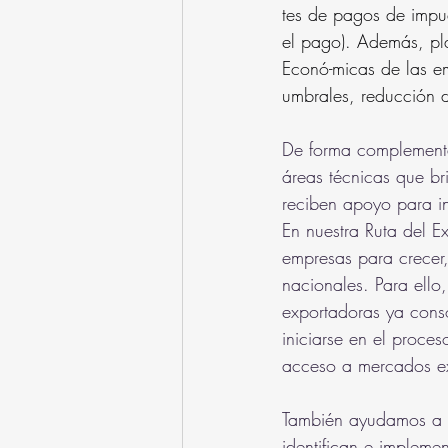
tes de pagos de impue
el pago). Además, pl
Econó-micas de las e
umbrales, reducción d
De forma complementa
áreas técnicas que br
reciben apoyo para inn
En nuestra Ruta del Ex
empresas para crecer,
nacionales. Para ello
exportadoras ya cons
iniciarse en el proce
acceso a mercados ext
También ayudamos a l
identifican e implemen