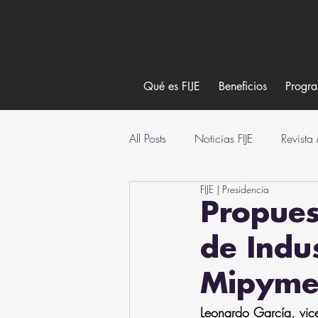
Qué es FIJE
Beneficios
Progr
All Posts
Noticias FIJE
Revista
FIJE | Presidencia
Propues
de Indu
Mipyme
Leonardo García, vi