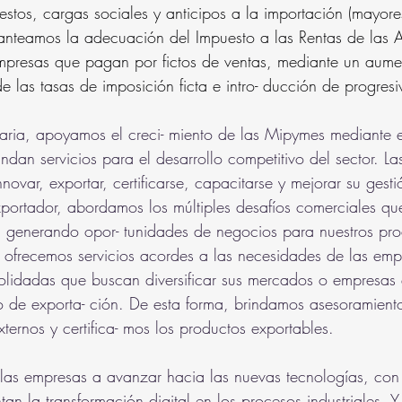
stos, cargas sociales y anticipos a la importación (mayor
anteamos la adecuación del Impuesto a las Rentas de las A
mpresas que pagan por fictos de ventas, mediante un aume
e las tasas de imposición ficta e intro- ducción de progres
ria, apoyamos el creci- miento de las Mipymes mediante e
indan servicios para el desarrollo competitivo del sector. Las
ovar, exportar, certificarse, capacitarse y mejorar su gesti
portador, abordamos los múltiples desafíos comerciales que
 generando opor- tunidades de negocios para nuestros pro
, ofrecemos servicios acordes a las necesidades de las emp
olidadas que buscan diversificar sus mercados o empresas
so de exporta- ción. De esta forma, brindamos asesoramient
ernos y certifica- mos los productos exportables.
as empresas a avanzar hacia las nuevas tecnologías, con 
tan la transformación digital en los procesos industriales.