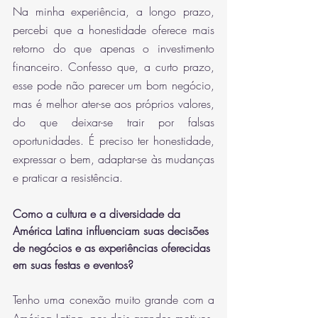
Na minha experiência, a longo prazo, 
percebi que a honestidade oferece mais 
retorno do que apenas o investimento 
financeiro. Confesso que, a curto prazo, 
esse pode não parecer um bom negócio, 
mas é melhor ater-se aos próprios valores, 
do que deixar-se trair por falsas 
oportunidades. É preciso ter honestidade, 
expressar o bem, adaptar-se às mudanças 
e praticar a resistência. 
Como a cultura e a diversidade da 
América Latina influenciam suas decisões 
de negócios e as experiências oferecidas 
em suas festas e eventos?
Tenho uma conexão muito grande com a 