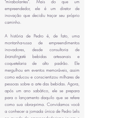
"mirabolantes". Mais do que um 
empreendedor, ele é um diretor de 
inovação que decidiu traçar seu próprio 
caminho. 
A história de Pedro é, de fato, uma 
montanha-russa de empreendimentos 
inovadores, desde consultoria de 
branding
até bebidas artesanais e 
coquetelaria de alto padrão. Ele 
mergulhou em eventos memoráveis, assim 
como educou e conscientizou milhares de 
pessoas sobre a arte das bebidas. Agora, 
após um ano sabático, ele se prepara 
para o lançamento daquilo que se refere 
como sua obra-prima. Convidamos você 
a conhecer a jornada única de Pedro Lelis 