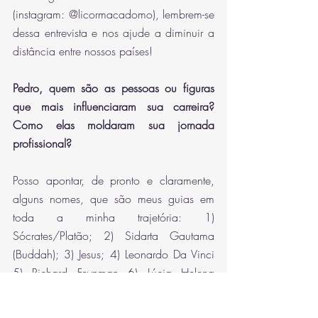
(instagram: @licormacadomo), lembrem-se 
dessa entrevista e nos ajude a diminuir a 
distância entre nossos países!
Pedro, quem são as pessoas ou figuras 
que mais influenciaram sua carreira? 
Como elas moldaram sua jornada 
profissional?
Posso apontar, de pronto e claramente, 
alguns nomes, que são meus guias em 
toda a minha trajetória: 1) 
Sócrates/Platão; 2) Sidarta Gautama 
(Buddah); 3) Jesus; 4) Leonardo Da Vinci 
5) Richard Feynman 6) Lúcia Helena 
Galvão 7) Steve Jobs/Thomas Edison.