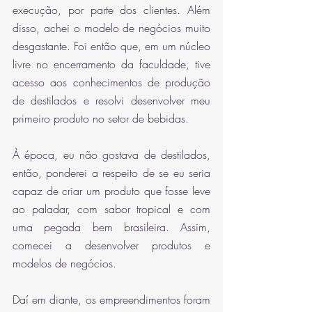
execução, por parte dos clientes. Além 
disso, achei o modelo de negócios muito 
desgastante. Foi então que, em um núcleo 
livre no encerramento da faculdade, tive 
acesso aos conhecimentos de produção 
de destilados e resolvi desenvolver meu 
primeiro produto no setor de bebidas. 
À época, eu não gostava de destilados, 
então, ponderei a respeito de se eu seria 
capaz de criar um produto que fosse leve 
ao paladar, com sabor tropical e com 
uma pegada bem brasileira. Assim, 
comecei a desenvolver produtos e 
modelos de negócios.
Daí em diante, os empreendimentos foram 