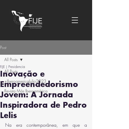
Post
All Posts
FIJE | Presidencia
All Posts
Inovação e
+IberoamericaJulio2023
Empreendedorismo
Revista Más Iberoamérica
Jovem: A Jornada
Inspiradora de Pedro
Lelis
Na era contemporânea, em que a 