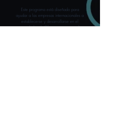
Este programa está diseñado para
ayudar a las empresas internacionales a
establecerse y desarrollarse en el
mercado local. Ofrecemos una amplia
gama de servicios, desde asesoría
jurídica y fiscal hasta apoyo en la
búsqueda de socios y clientes, para
asegurarnos de que tu transición sea lo
más suave posible.
Solicítalo
Fortalecimiento Empresarial