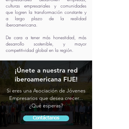
culturas empresariales y comunidades
que logren la transformación constante y
a largo plazo de la realidad
iberoamericana.
De cara a tener más honestidad, más
desarrollo sostenible, y mayor
competitividad global en la región.
¡Únete a nuestra red
iberoamericana FIJE!
Si eres una Asociación de Jóvenes
Empresarios que desea crecer...
¿Qué esperas?
Contáctanos