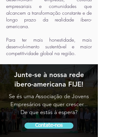
empresariais e comunidades que
alcancem a transformação constante e de
longo prazo da realidade ibero-
americana.
Para ter mais honestidade, mais
desenvolvimento sustentável e maior
competitividade global na região.
Junte-se à nossa rede
ibero-americana FIJE!
Se és uma Associação de Jovens
Empresários que quer crescer...
De que estás à espera?
Contate-nos