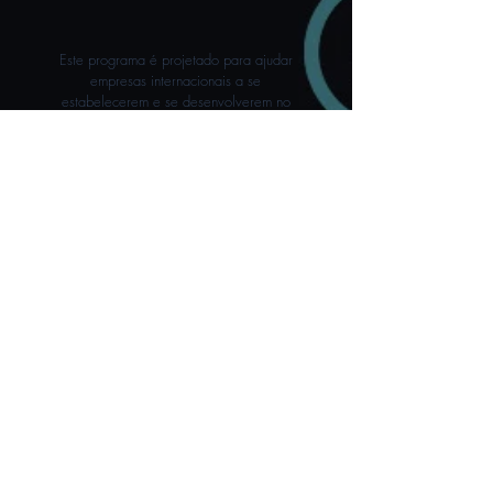
Este programa é projetado para ajudar
empresas internacionais a se
estabelecerem e se desenvolverem no
mercado local. Oferecemos uma ampla
gama de serviços, desde consultoria
jurídica e tributária até suporte na busca
de parceiros e clientes, para garantir
que sua transição seja a mais tranquila
possível.
Solicítalo
Fortalecimento de Negócios